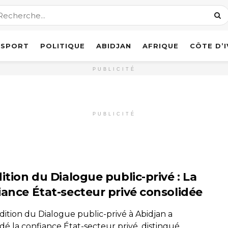
SPORT
POLITIQUE
ABIDJAN
AFRIQUE
CÔTE D’
PUBLICITÉ
PUBLICITÉ
ition du Dialogue public-privé : La
iance État-secteur privé consolidée
dition du Dialogue public-privé à Abidjan a
dé la confiance État-secteur privé, distingué