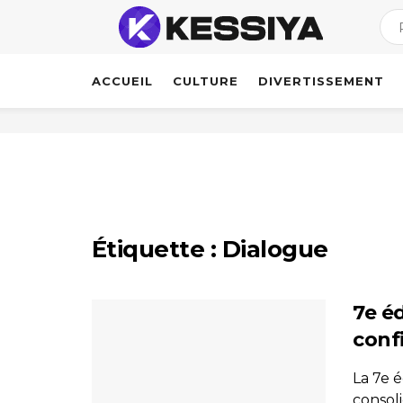
ACCUEIL
CULTURE
DIVERTISSEMENT
Étiquette :
Dialogue
7e éd
conf
La 7e é
consoli