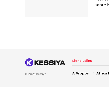
santé Kl
Liens utiles
A Propos
Africa
© 2023
Kessiya