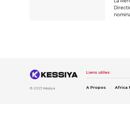
La Rena
Direct
nominat
Liens utiles
A Propos
Africa
© 2023
Kessiya