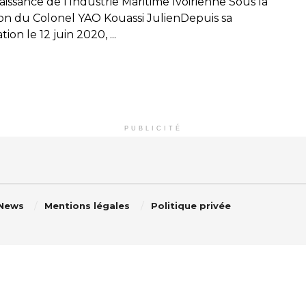
issance de l'Industrie Maritime Ivoirienne Sous la
ion du Colonel YAO Kouassi JulienDepuis sa
ion le 12 juin 2020, ...
PUBLICITÉ
 News
Mentions légales
Politique privée