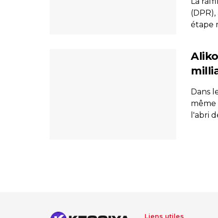
La raf
(DPR),
étape 
Alik
mill
Dans l
même le
l'abri d
Liens utiles