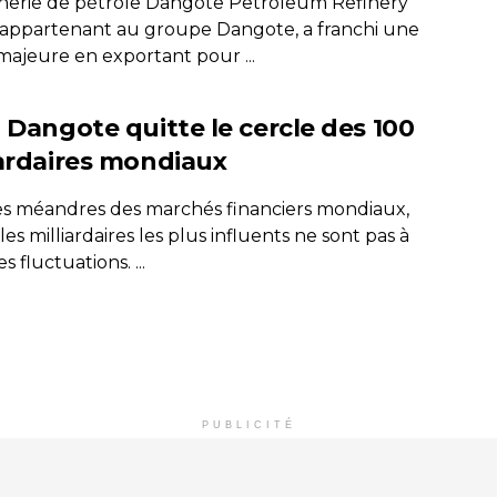
finerie de pétrole Dangote Petroleum Refinery
 appartenant au groupe Dangote, a franchi une
majeure en exportant pour ...
o Dangote quitte le cercle des 100
iardaires mondiaux
es méandres des marchés financiers mondiaux,
s milliardaires les plus influents ne sont pas à
es fluctuations. ...
PUBLICITÉ