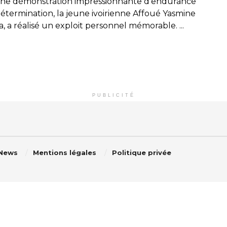
ne démonstration impressionnante d'endurance
détermination, la jeune ivoirienne Affoué Yasmine
, a réalisé un exploit personnel mémorable. ...
PUBLICITÉ
 News
Mentions légales
Politique privée