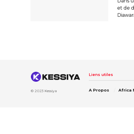
Dans u
et de 
Diawara
Liens utiles
A Propos
Africa
© 2023
Kessiya