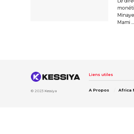
Le dir
monéti
Minaye
Mami ...
Liens utiles
A Propos
Africa
© 2023
Kessiya