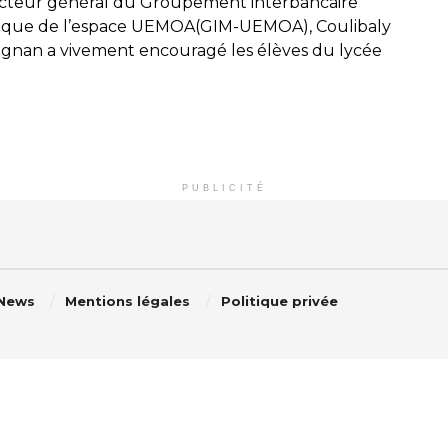
ecteur général du Groupement interbancaire
que de l’espace UEMOA(GIM-UEMOA), Coulibaly
gnan a vivement encouragé les élèves du lycée
PUBLICITÉ
 News
Mentions légales
Politique privée