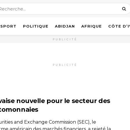
SPORT
POLITIQUE
ABIDJAN
AFRIQUE
CÔTE D’
PUBLICITÉ
PUBLICITÉ
aise nouvelle pour le secteur des
tomonnaies
urities and Exchange Commission (SEC), le
me américain des marchés financiers, a rejeté la