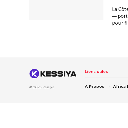
La Côte
— port
pour flu
Liens utiles
A Propos
Africa
© 2023
Kessiya