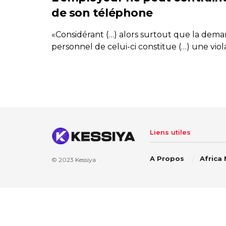
de son téléphone
«Considérant (…) alors surtout que la de
personnel de celui-ci constitue (…) une violat
Liens utiles
A Propos
Africa
© 2023
Kessiya