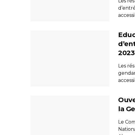
Les rés
d’entr
accessi
Educ
d’en
2023
Les ré
gendar
accessi
Ouve
la G
Le Com
Nation