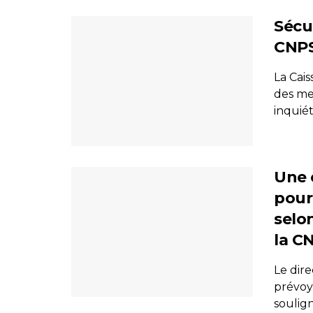
Sécur
CNPS
La Cai
des me
inquiét
Une 
pour 
selo
la C
Le dir
prévoy
soulign