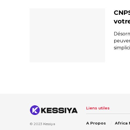
CNPS
votr
Désorm
peuven
simplic
Liens utiles
A Propos
Africa
© 2023
Kessiya