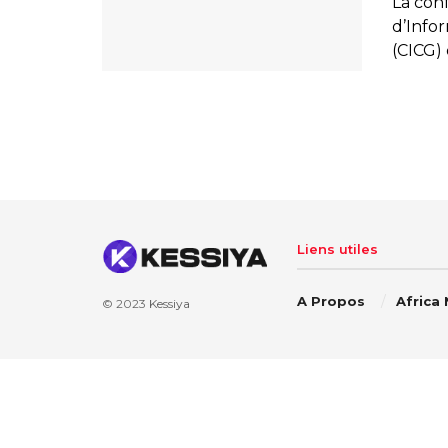
La con
d’Info
(CICG) 
Liens utiles
A Propos
Africa
© 2023
Kessiya