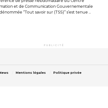
férence de presse hebdomadaire du Centre
rmation et de Communication Gouvernementale
dénommée ‘’Tout savoir sur (TSS)’’ s’est tenue ...
PUBLICITÉ
 News
Mentions légales
Politique privée