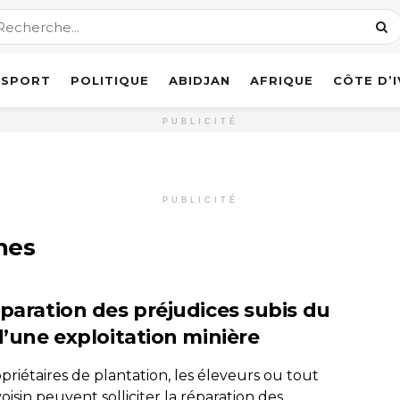
SPORT
POLITIQUE
ABIDJAN
AFRIQUE
CÔTE D’
PUBLICITÉ
PUBLICITÉ
nes
éparation des préjudices subis du
d’une exploitation minière
priétaires de plantation, les éleveurs ou tout
oisin peuvent solliciter la réparation des