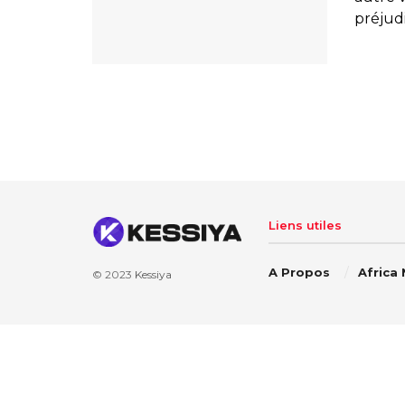
préjudi
Liens utiles
A Propos
Africa
© 2023
Kessiya