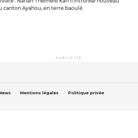
'Ivoire : Nanan Thiémelé Kan II intronisé nouveau
u canton Ayahou, en terre baoulé
PUBLICITÉ
 News
Mentions légales
Politique privée