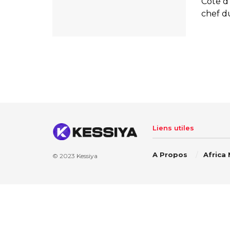
Côte d
chef d
Liens utiles
A Propos
Africa
© 2023
Kessiya