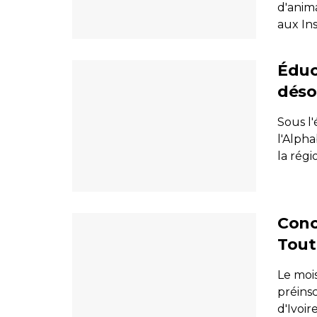
d'anim
aux Ins
Éduc
déso
Sous l'
l'Alpha
la régio
Conc
Tout 
Le moi
préins
d'Ivoir