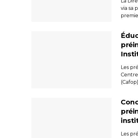
La Dir
via sa 
premier
Éduc
préi
Inst
Les pr
Centre
(Cafop)
Conc
préi
insti
Les pr