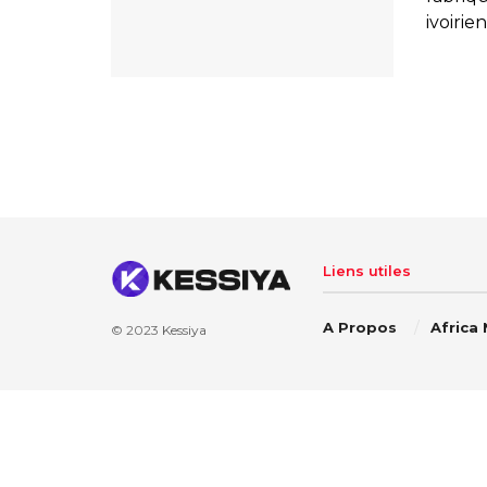
ivoirie
Liens utiles
A Propos
Africa
© 2023
Kessiya