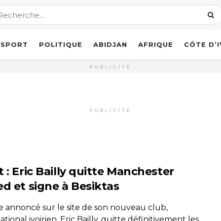
SPORT
POLITIQUE
ABIDJAN
AFRIQUE
CÔTE D’
PUBLICITÉ
PUBLICITÉ
 : Eric Bailly quitte Manchester
ed et signe à Besiktas
annoncé sur le site de son nouveau club,
national ivoirien, Eric Bailly, quitte définitivement les