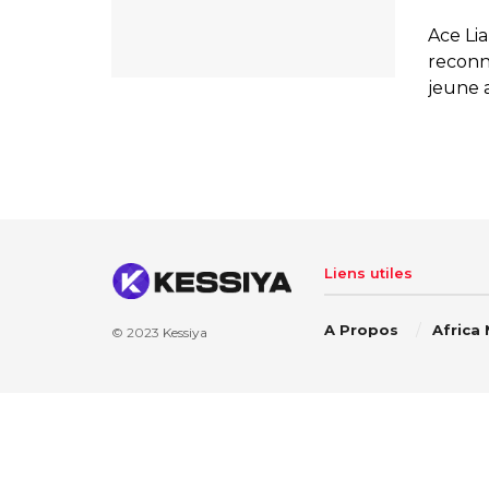
Ace Li
reconn
jeune ar
Liens utiles
A Propos
Africa
© 2023
Kessiya