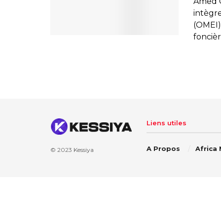
Amed 
intègr
(OMEI)
foncière
Liens utiles
A Propos
Africa
© 2023
Kessiya