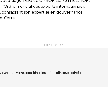
Ouédraogo, PDG de ORBON CONSTRUCTION,
e l’Ordre mondial des experts internationaux
, consacrant son expertise en gouvernance
. Cette ...
PUBLICITÉ
 News
Mentions légales
Politique privée