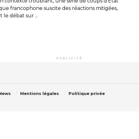
n contexte troublant, une série de coups d’État
ique francophone suscite des réactions mitigées,
 le débat sur ...
PUBLICITÉ
 News
Mentions légales
Politique privée