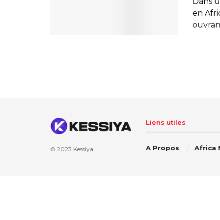
Dans u
en Afr
ouvrant
Liens utiles
A Propos
Africa
© 2023
Kessiya