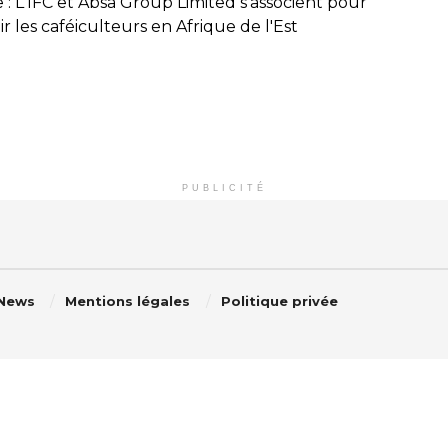
 : L'IFC et Absa Group Limited s'associent pour
r les caféiculteurs en Afrique de l'Est
PUBLICITÉ
 News
Mentions légales
Politique privée