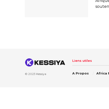
Afrique
souteni
Liens utiles
A Propos
Africa
© 2023
Kessiya